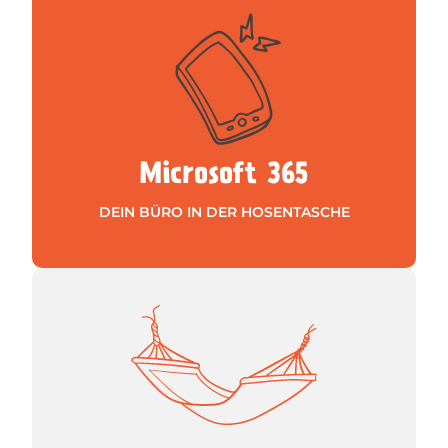
Aufgaben- und Zeitmanagement.
Kommunikation, Dokumentation,
Problemen: Datenablage,
Eine Plattform mit Lösungen statt
Microsoft 365
DEIN BÜRO IN DER HOSENTASCHE
fest.
drehen sie schnellstmöglich wieder
an welcher Schraube es liegt und