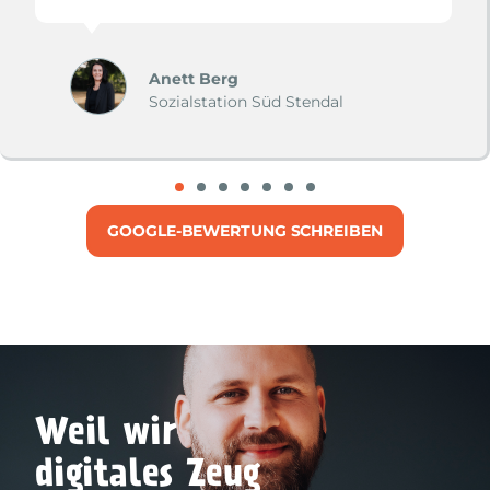
Anett Berg
Sozialstation Süd Stendal
GOOGLE-BEWERTUNG SCHREIBEN
Weil wir
digitales Zeug