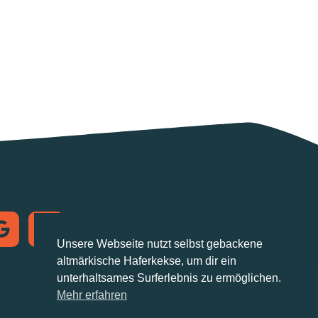
Postanschrift
Altmark.Cloud
Unsere Webseite nutzt selbst gebackene
Arneburger Straße 21a
altmärkische Haferkekse, um dir ein
39576 Stendal
unterhaltsames Surferlebnis zu ermöglichen.
hallo@altmark.cloud
Mehr erfahren