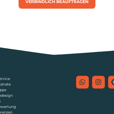
VERBINDLICH BEAUFTRAGEN
ervice
latrate
ipps
design
s
nwartung
erenzen