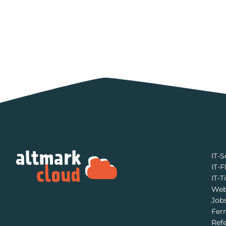
IT-S
IT-F
IT-T
Web
Job
Fer
Ref