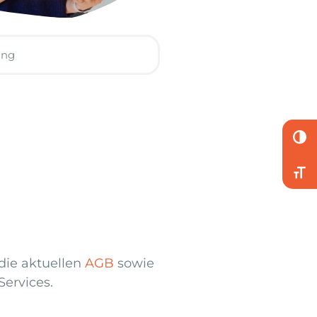
UMSC
SCHR
die aktuellen
AGB
sowie
ervices.