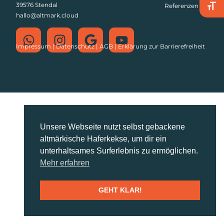
39576 Stendal
Referenzen
SCHR
hallo@altmark.cloud
Impressum
|
Datenschutz
|
AGB
|
Erklärung zur Barrierefreiheit
Unsere Webseite nutzt selbst gebackene
altmärkische Haferkekse, um dir ein
unterhaltsames Surferlebnis zu ermöglichen.
Mehr erfahren
GEHT KLAR!