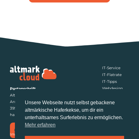
IT-Service
IT-Flatrate
IT-Tipps
Webdesign
Postanschrift
Altmark.Cloud
Jobs
Arneburger Straße 21a
Fernwartung
Unsere Webseite nutzt selbst gebackene
39576 Stendal
Referenzen
altmärkische Haferkekse, um dir ein
hallo@altmark.cloud
unterhaltsames Surferlebnis zu ermöglichen.
Mehr erfahren
Impressum
|
Datenschutz
|
AGB
|
Erklärung zur Barrierefreiheit