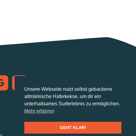
Postanschrift
Altmark.Cloud
Unsere Webseite nutzt selbst gebackene
Arneburger Straße 21a
altmärkische Haferkekse, um dir ein
39576 Stendal
unterhaltsames Surferlebnis zu ermöglichen.
hallo@altmark.cloud
Mehr erfahren
GEHT KLAR!
it