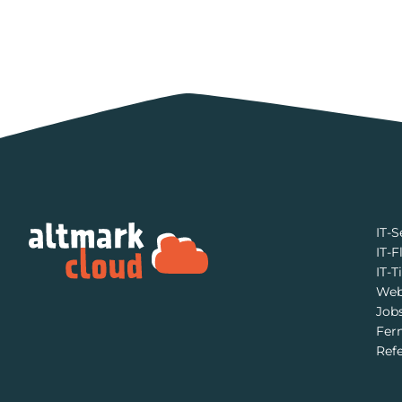
IT-S
IT-F
IT-T
Web
Job
Fer
Ref