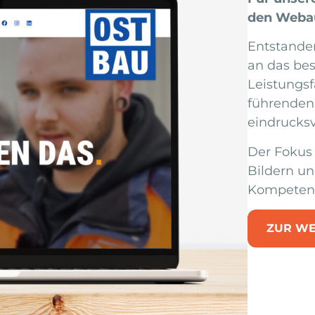
den Webau
Entstanden
an das be
Leistungsf
führenden
eindrucksv
Der Fokus 
Bildern un
Kompetenz 
ZUR WE