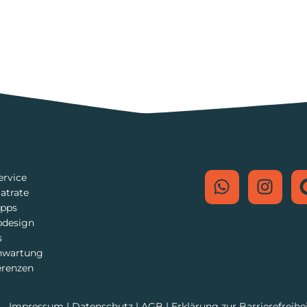
ervice
latrate
ipps
design
s
nwartung
erenzen
Impressum
|
Datenschutz
|
AGB
|
Erklärung zur Barrierefreihe