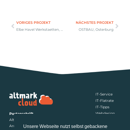
VORIGES PROJEKT
NÄCHSTES PROJEKT
Elbe Havel Werkstaetten, Schönhausen
OSTBAU, Osterburg
IT-Service
IT-Flatrate
IT-Tipps
Webdesign
Postanschrift
Altmark.Cloud
Jobs
Arneburger Straße 21a
Fernwartung
Unsere Webseite nutzt selbst gebackene